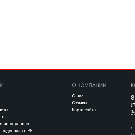
ГИ
О КОМПАНИИ
К
8
О нас
Отзывы
(П
леты
Карта сайта
За
еты
я иностранцев
г.
 поддержка в РК
По