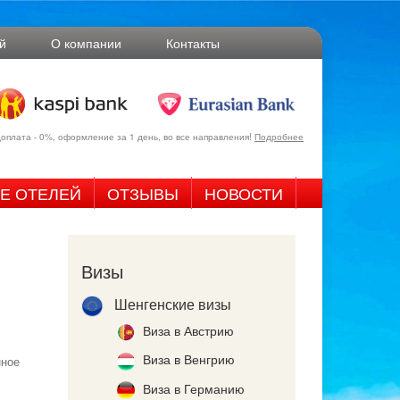
й
О компании
Контакты
оплата - 0%, оформление за 1 день, во все направления!
Подробнее
Е ОТЕЛЕЙ
ОТЗЫВЫ
НОВОСТИ
Визы
Шенгенские визы
Виза в Австрию
Виза в Венгрию
нное
Виза в Германию