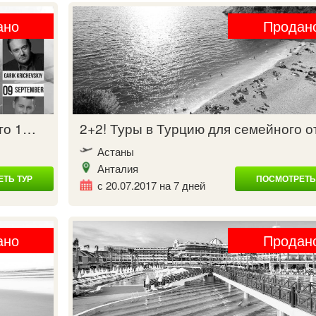
ано
Продан
ето 1…
2+2! Туры в Турцию для семейного 
Астаны
Анталия
ТЬ ТУР
ПОСМОТРЕТЬ
с 20.07.2017 на 7 дней
ано
Продан