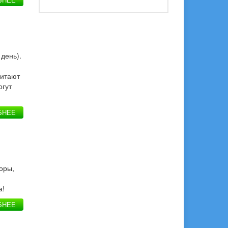
день).
читают
огут
БНЕЕ
оры,
и
а!
БНЕЕ