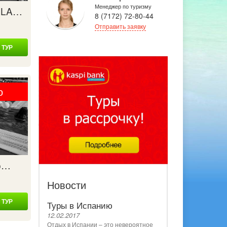
Менеджер по туризму
UNLA…
8 (7172) 72-80-44
Отправить заявку
 ТУР
о
но…
Новости
 ТУР
Туры в Испанию
12.02.2017
Отдых в Испании – это невероятное