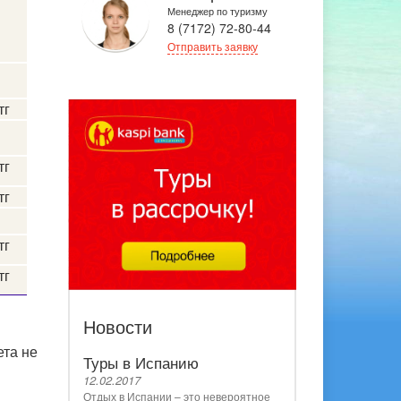
Менеджер по туризму
8 (7172) 72-80-44
Отправить заявку
тг
тг
тг
тг
тг
Новости
ета не
Туры в Испанию
12.02.2017
Отдых в Испании – это невероятное