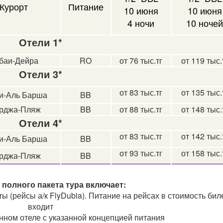
Курорт
Питание
10 июня
10 июня
4 ночи
10 ночей
Отели 1*
баи-Дейра
RO
от 76 тыс.тг
от 119 тыс.
Отели 3*
от 83 тыс.тг
от 135 тыс.
и-Аль Барша
BB
рджа-Пляж
BB
от 88 тыс.тг
от 148 тыс.
Отели 4*
от 83 тыс.тг
от 142 тыс.
и-Аль Барша
BB
от 93 тыс.тг
от 158 тыс.
рджа-Пляж
BB
полного пакета тура включает:
 (рейсы а/к FlyDubia). Питание на рейсах в стоимость бил
входит
нном отеле с указанной концепцией питания