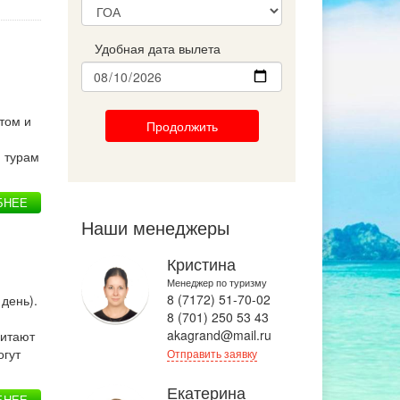
Удобная дата вылета
том и
Продолжить
м турам
БНЕЕ
Наши менеджеры
Кристина
Менеджер по туризму
8 (7172) 51-70-02
день).
8 (701) 250 53 43
akagrand@mail.ru
читают
огут
Отправить заявку
Екатерина
БНЕЕ